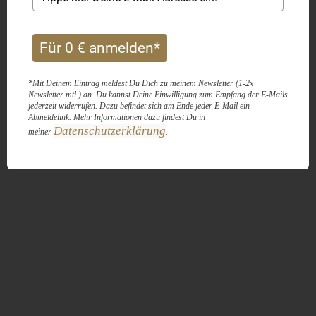
Für 0 € anmelden*
*Mit Deinem Eintrag meldest Du Dich zu meinem Newsletter (1-2x
Newsletter mtl.) an. Du kannst Deine Einwilligung zum Empfang der E-Mails
jederzeit widerrufen. Dazu befindet sich am Ende jeder E-Mail ein
Abmeldelink. Mehr Informationen dazu findest Du in
Datenschutzerklärung
meiner
.